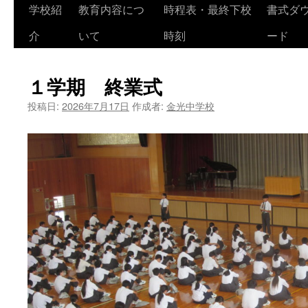
学校紹
教育内容につ
時程表・最終下校
書式ダ
介
いて
時刻
ード
１学期 終業式
投稿日:
2026年7月17日
作成者:
金光中学校