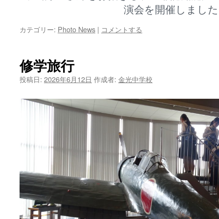
演会を開催しました
カテゴリー:
Photo News
|
コメントする
修学旅行
投稿日:
2026年6月12日
作成者:
金光中学校