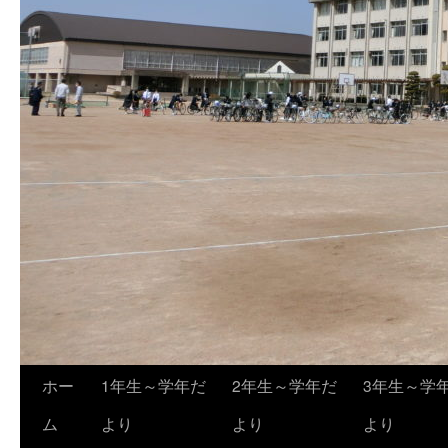
ホー
1年生～学年だ
2年生～学年だ
3年生～学
ム
より
より
より