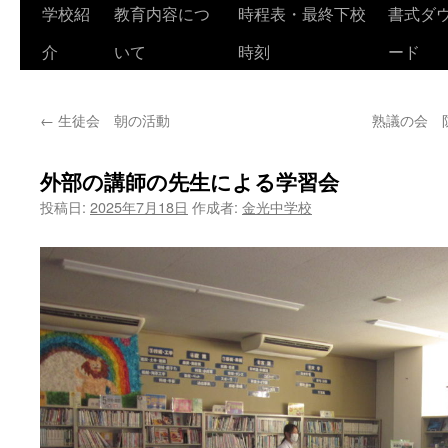
学校紹
教育内容につ
時程表・最終下校
書式ダ
介
いて
時刻
ード
←
生徒会 朝の活動
熟議の会 
外部の講師の先生による学習会
投稿日:
2025年7月18日
作成者:
金光中学校