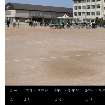
ホー
1年生～学年だ
2年生～学年だ
3年生～学
ム
より
より
より