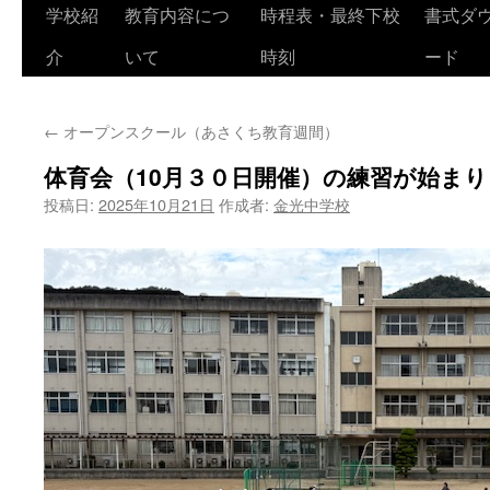
学校紹
教育内容につ
時程表・最終下校
書式ダ
介
いて
時刻
ード
←
オープンスクール（あさくち教育週間）
体育会（10月３０日開催）の練習が始ま
投稿日:
2025年10月21日
作成者:
金光中学校