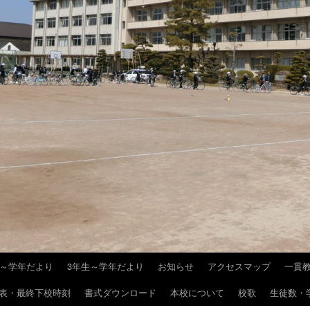
生～学年だより
3年生～学年だより
お知らせ
アクセスマップ
一貫
表・最終下校時刻
書式ダウンロード
本校について
校歌
生徒数・