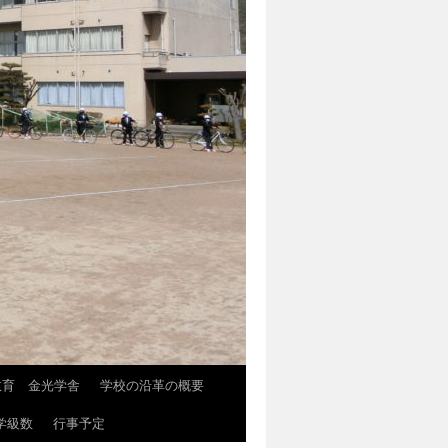
教育 金光学舎
学校の沿革の概要
学級数
行事予定