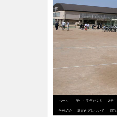
ホーム
1年生～学年だより
2年
学校紹介
教育内容について
時程